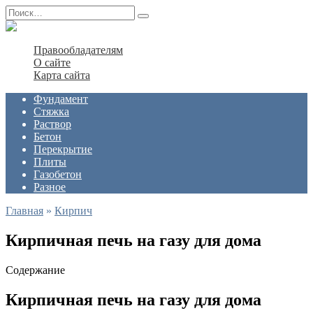
Перейти
Search
к
for:
содержанию
Правообладателям
О сайте
Карта сайта
Фундамент
Стяжка
Раствор
Бетон
Перекрытие
Плиты
Газобетон
Разное
Главная
»
Кирпич
Кирпичная печь на газу для дома
Содержание
Кирпичная печь на газу для дома