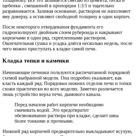
толщиной). Все это заливается смесью из цемента, песка и
щебенки , смешанной в пропорции 1:3:5 и тщательно
разравнивается. Заливая основание, раствором не наполняют
яму доверху, а оставляют свободной толщину в один кирпич.
После некоторого отвердевания фундамента его
гидроизолируют двойным слоем рубероида и накрывают
кирпичами в один ряд, скрепленными раствором.
Окончательная сушка и усадка длятся несколько недель, после
чего можно приступать к кладке самой печи.
Кладка топки и каменки
Начинающие печники пользуются распечатанной порядовой
схемой выбранной модели. Она подробно указывает, как
класть каждый ряд. Порядовки нижних отделов печи и топки
схожи практически во всех моделях. Заметно различается
лишь устройство верха печи, дымового канала.
Перед началом работ кирпичи необходимо
смачивать водой. Это предотвратит
обезвоживание раствора при кладке, сделает швы
более тонкими и прочными.
Нижний ряд кирпичей предварительно выкладывают всухую,