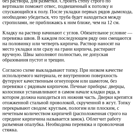
без раствора, для разметки. Строить стену строго по
вертикали поможет отвес, подвешенный к потолку и
спускающийся к полу. После укладки первых рядов дымохода,
необходимо убедиться, что труба будет находиться между
стропилами, не приближаясь к ним ближе, чем на 12 см.
Кладку на раствор начинают с углов. Обязательное условие —
перевязка швов. В каждом последующем ряду они смещаются
на половинку или четверть кирпича. Раствор наносят на
место укладки или сразу на грани кирпича, растирают
вручную. Швы заполняют полностью, не допуская
образования пустот и трещин.
Согласно схеме выкладывают топку. При низком качестве
используемого материала, ее внутреннюю поверхность
футеруют качественным огнеупором или шамотом, без
перевязки с рядовым кирпичом. Печные приборы: дверцы,
колосники устанавливают в самом начале кладки ряда, в
котором должна находиться их нижняя часть. Дверки крепятся
отожженной стальной проволокой, скрученной в жгут. Топку
перекрывают сводом: круглым, пологим или плоским, с
нечетным количеством кирпичей (расположенная строго на
середине кирпичина называется замок). Облегчит работу
разъемная опалубка. Необходима перевязка и проволочная
стяжка.