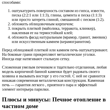
способами:
оштукатурить поверхность составом из гипса, извести,
песка (2:2:1 или 1:1:3), глины, цемента и песка (1:1:3)
или просто затереть глиной, смешанной с песком (1:2).
обложить облицовочным кирпичом;
покрыть плиткой (майолика, терракота, клинкер),
наклеивая ее на термостойкий клей;
обложить фасад натуральным (мрамор, гранит, змеевик)
или искусственным камнем (керамогранитом).
Перед облицовкой плиткой или камнем печь оштукатуривают.
На боковые грани прикрепляют металлические уголки.
Иногда еще натягивают стальную сетку.
Сложенная умелым печником и тщательно отделанная, любая
модель кирпичной банной каменки будет радовать своего
хозяина и вызывать восторг у его гостей. С ней не сравнится
никакая современная металлическая конструкция. Каменная
печь — гарантия легкого , приятного пара и эффектный
элемент интерьера парилки.
Плюсы и минусы: Печное отопление в
частном доме