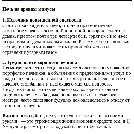
Печь на дровах: минусы
1. Источник повышенной опасности
Статистика свидетельствует, что неисправное печное
отопление является основной причиной пожаров в частных
домах, при этом почти три четверти бань горят именно из-за
неправильно сделанных дымоходов. К тому же неправильная
эксплуатация печи может стать причиной ожогов и
отравления угарным газом.
2. Трудно найти хорошего печника
Несмотря на то что в социальных сетях выложено множество
портфолио печников, а объявления с предложениями услуг по
кладке печей в дачных массивах смотрят на нас едва ли не с
каждого столба, найти настоящего мастера непросто.
Неудачный опыт и отзывы знакомых, которые пытались
поставить печь у себя дома, но нарвались на неумелого
мастера, часто склоняют будущих домовладельцев к отказу от
кирпичных печей.
Важно:
пожалуйста, не гуглите «как сложить печь своими
руками» — это угрожающая жизни экономия средств (см. п.1).
Уж лучше рассмотрите заводской вариант буржуйки.