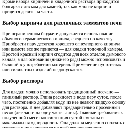
Кроме набора кирпичей и кладочного раствора приходится
болгарка с диском для камней, так как многие кирпичи
придется делить на части.
Выбор кирпича для различных элементов печи
При ограниченном бюджете допускается использование
обычного керамического кирпича, среднего по качеству.
Приобрести пару десятков хорошего огнеупорного кирпича
или шамота все же придется — для кладки топочной камеры.
Простой красный кирпич сгодится для всех отделов дымового
канала, а для основания (нижнего ряда) можно использовать и
бывший в употреблении материал. Применение пустотелых
или силикатных изделий не допускается.
Выбор раствора
Для кладки можно использовать традиционный песчано —
глиняный раствор. Глина раскисает в воде пару суток, после
чего, постепенно добавляя воду, из нее делают жидкую основу
для раствора. В нее добавляют предварительно просеянный
песок (две части на одну часть глины). Главные требования к
полученной смеси: консистенция густой сметаны и
максимальная однородность. Она должна медленно сползать с
мастерка и не растекаться по всей его поверхности.