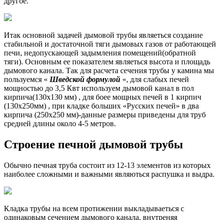
другое.
Итак основной задачей дымовой трубы являеться создание
стабильной и достаточной тяги дымовых газов от работающей
печи, недопускающей задымления помещений(обратной
тяги). Основным ее показателем являеться высота и площадь
дымового канала. Так для расчета сечения трубы у камина мы
пользуемся «
Шведской формулой
«, для слабых печей
мощностью до 3,5 Квт используем дымовой канал в пол
кирпича(130х130 мм) , для боее мощных печей в 1 кирпич
(130х250мм) , при кладке больших «Русских печей» в два
кирпича (250х250 мм)-данные размеры приведены для труб
средней длины около 4-5 метров.
Строение печной дымовой трубы
Обычно печная труба состоит из 12-13 элементов из которых
наиболее сложными и важными являються распушка и выдра.
Кладка трубы на всем протижении выкладываеться с
одинаковым сечением дымового канала, внутреняя