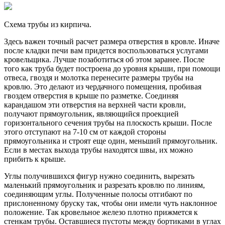
Схема трубы из кирпича.
Здесь важен точный расчет размера отверстия в кровле. Иначе
после кладки печи вам придется воспользоваться услугами
кровельщика. Лучше позаботиться об этом заранее. После
того как труба будет построена до уровня крыши, при помощи
отвеса, гвоздя и молотка перенесите размеры трубы на
кровлю. Это делают из чердачного помещения, пробивая
гвоздем отверстия в крыше по разметке. Соединяя
карандашом эти отверстия на верхней части кровли,
получают прямоугольник, являющийся проекцией
горизонтального сечения трубы на плоскость крыши. После
этого отступают на 7-10 см от каждой стороны
прямоугольника и строят еще один, меньший прямоугольник.
Если в местах выхода трубы находятся швы, их можно
прибить к крыше.
Углы получившихся фигур нужно соединить, вырезать
маленький прямоугольник и разрезать кровлю по линиям,
соединяющим углы. Полученные полосы отгибают по
прислоненному бруску так, чтобы они имели чуть наклонное
положение. Так кровельное железо плотно прижмется к
стенкам трубы. Оставшиеся пустоты между бортиками в углах