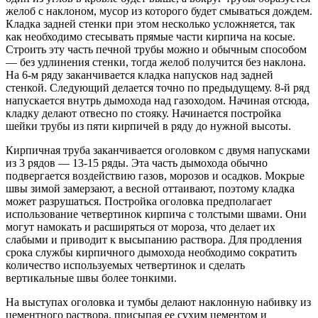
желоб с наклоном, мусор из которого будет смываться дождем.
Кладка задней стенки при этом несколько усложняется, так
как необходимо стесывать прямые части кирпича на косые.
Строить эту часть печной трубы можно и обычным способом
— без удлинения стенки, тогда желоб получится без наклона.
На 6-м ряду заканчивается кладка напусков над задней
стенкой. Следующий делается точно по предыдущему. 8-й ряд
напускается внутрь дымохода над газоходом. Начиная отсюда,
кладку делают отвесно по стояку. Начинается постройка
шейки трубы из пяти кирпичей в ряду до нужной высоты.
Кирпичная труба заканчивается оголовком с двумя напусками
из 3 рядов — 13-15 ряды. Эта часть дымохода обычно
подвергается воздействию газов, морозов и осадков. Мокрые
швы зимой замерзают, а весной оттаивают, поэтому кладка
может разрушаться. Постройка оголовка предполагает
использование четвертинок кирпича с толстыми швами. Они
могут намокать и расширяться от мороза, что делает их
слабыми и приводит к высыпанию раствора. Для продления
срока службы кирпичного дымохода необходимо сократить
количество используемых четвертинок и сделать
вертикальные швы более тонкими.
На выступах оголовка и тумбы делают наклонную набивку из
цементного раствора, присыпая ее сухим цементом и