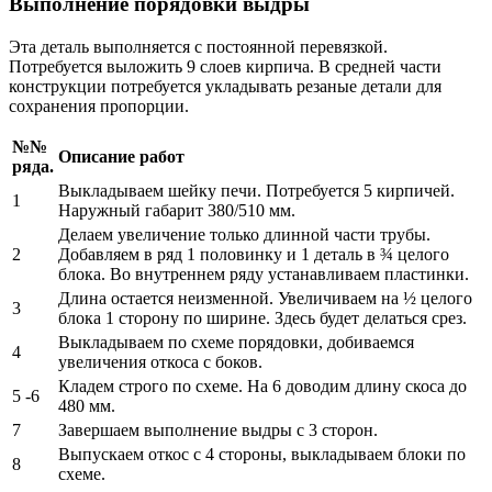
Выполнение порядовки выдры
Эта деталь выполняется с постоянной перевязкой.
Потребуется выложить 9 слоев кирпича. В средней части
конструкции потребуется укладывать резаные детали для
сохранения пропорции.
№№
Описание работ
ряда.
Выкладываем шейку печи. Потребуется 5 кирпичей.
1
Наружный габарит 380/510 мм.
Делаем увеличение только длинной части трубы.
2
Добавляем в ряд 1 половинку и 1 деталь в ¾ целого
блока. Во внутреннем ряду устанавливаем пластинки.
Длина остается неизменной. Увеличиваем на ½ целого
3
блока 1 сторону по ширине. Здесь будет делаться срез.
Выкладываем по схеме порядовки, добиваемся
4
увеличения откоса с боков.
Кладем строго по схеме. На 6 доводим длину скоса до
5 -6
480 мм.
7
Завершаем выполнение выдры с 3 сторон.
Выпускаем откос с 4 стороны, выкладываем блоки по
8
схеме.