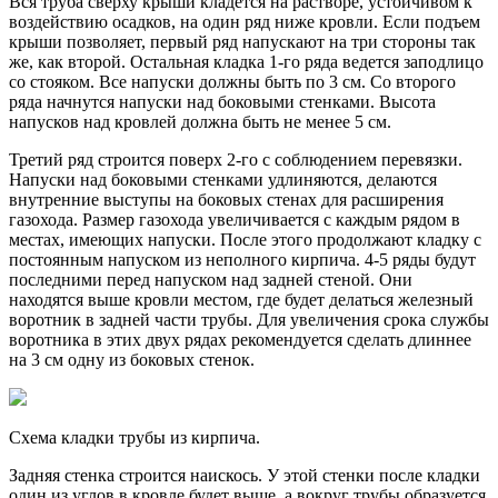
Вся труба сверху крыши кладется на растворе, устойчивом к
воздействию осадков, на один ряд ниже кровли. Если подъем
крыши позволяет, первый ряд напускают на три стороны так
же, как второй. Остальная кладка 1-го ряда ведется заподлицо
со стояком. Все напуски должны быть по 3 см. Со второго
ряда начнутся напуски над боковыми стенками. Высота
напусков над кровлей должна быть не менее 5 см.
Третий ряд строится поверх 2-го с соблюдением перевязки.
Напуски над боковыми стенками удлиняются, делаются
внутренние выступы на боковых стенах для расширения
газохода. Размер газохода увеличивается с каждым рядом в
местах, имеющих напуски. После этого продолжают кладку с
постоянным напуском из неполного кирпича. 4-5 ряды будут
последними перед напуском над задней стеной. Они
находятся выше кровли местом, где будет делаться железный
воротник в задней части трубы. Для увеличения срока службы
воротника в этих двух рядах рекомендуется сделать длиннее
на 3 см одну из боковых стенок.
Схема кладки трубы из кирпича.
Задняя стенка строится наискось. У этой стенки после кладки
один из углов в кровле будет выше, а вокруг трубы образуется