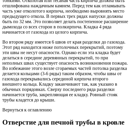
тонкими. Отколотая или тесаная часть кирпича должна быть
отшлифована наждачным камнем. Перед тем как отламывать
часть уже отколотого кирпича, необходимо выровнять место
предыдущего откола. В первых трех рядах напуски должны
быть по 32 мм. Это позволяет делать постепенное расширение
дымохода со всех сторон в полкирпича. Кладка 4 ряда
начинается от газохода из целого кирпича.
Во втором ряду имеется 6 швов от края разделки до газохода.
Этот ряд находится ниже потолочных перекрытий, поэтому
эти швы не несут опасности. Однако если эта кладка будет
делаться в середине деревянных перекрытий, то при
неполных швах существует опасность возникновения пожара.
Во избежание этого возле сгораемых частей потолка разделка
делается кольцами (3-6 ряды) таким образом, чтобы швы от
газохода перекрывались серединой кирпича второго
внешнего кольца. Кладку заканчивают так, как указано в
обычных порядовках. Сверху последнего ряда разделки
начинается труба, закрепляющая ее кладку. Ровный стояк
трубы кладется до крыши.
Вернуться к оглавлению
Отверстие для печной трубы в кровле