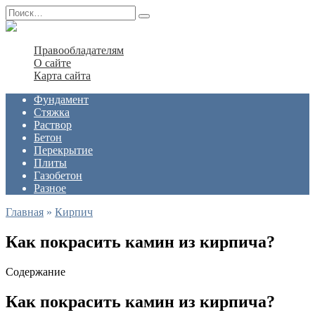
Перейти
Search
к
for:
содержанию
Правообладателям
О сайте
Карта сайта
Фундамент
Стяжка
Раствор
Бетон
Перекрытие
Плиты
Газобетон
Разное
Главная
»
Кирпич
Как покрасить камин из кирпича?
Содержание
Как покрасить камин из кирпича?