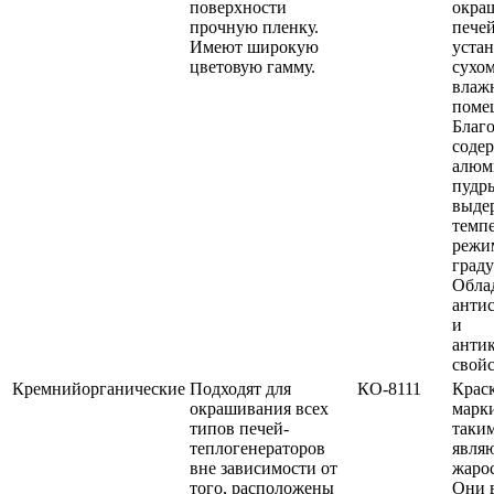
поверхности
окра
прочную пленку.
печей
Имеют широкую
уста
цветовую гамму.
сухо
влаж
поме
Благ
соде
алюм
пудр
выде
темп
режи
граду
Обла
анти
и
анти
свой
Кремнийорганические
Подходят для
КО-8111
Крас
окрашивания всех
марк
типов печей-
таким
теплогенераторов
явля
вне зависимости от
жаро
того, расположены
Они 