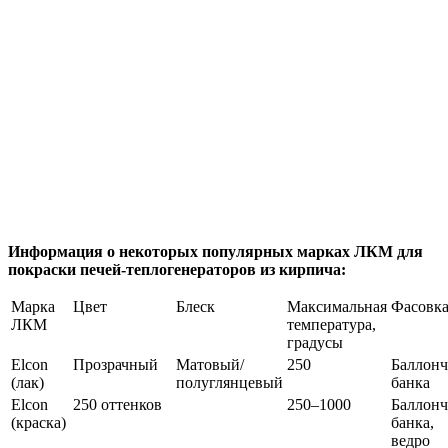
Информация о некоторых популярных марках ЛКМ для
покраски печей-теплогенераторов из кирпича:
Марка
Цвет
Блеск
Максимальная
Фасовк
ЛКМ
температура,
градусы
Elcon
Прозрачный
Матовый/
250
Баллонч
(лак)
полуглянцевый
банка
Elcon
250 оттенков
250–1000
Баллонч
(краска)
банка,
ведро