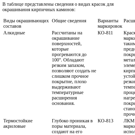
В таблице представлены сведения о видах красок для
окрашивания кирпичных каминов:
Виды окрашивающих
Общие сведения
Варианты
Расш
составов
маркировок
Алкидные
Рассчитаны на
КО-811
Краск
окрашивание
марк
поверхностей,
таким
которые
предн
прогреваются до
покр
100°. Обладают
мета
резким запахом,
элеме
позволяют создать не
кирп
слишком прочное
устой
покрытие, плохо
резк
выдерживают
темпе
температурные
проц
расширения
нагре
основания.
покр
стано
проч
Термостойкие
Глубоко проникая в
КО-813
ЛКМ 
акриловые
поры материала,
марк
создают на его
испо