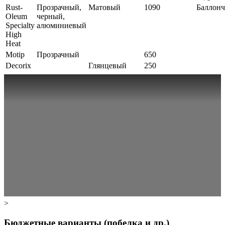
Rust-
Прозрачный,
Матовый
1090
Баллон
Oleum
черный,
Specialty
алюминиевый
High
Heat
Motip
Прозрачный
650
Decorix
Глянцевый
250
>
Бюджетные варианты (побелка и др.)