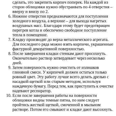
сделать, это закрепить кирпич поперек. На каждой из
сторон облицовки нужно обустраивать по 4 отверстия –
вверху и внизу по 2.
Нижние отверстия предназначаются для поступления
холодного воздуха, а верхние – для выхода нагретых
воздушных масс. Благодаря этому будет предотвращен
перегрев котла и обеспечено свободное поступление
тепла в помещение.
Кладку производят до верха металлического агрегата.
Для последнего ряда можно взять кирпичи, украшенные
фактурной декоративной поверхностью.
После завершения кладки стенкам дают просохнуть.
Окончательно раствор затвердевает через несколько
дней.
Затем поверхность нужно очистить от излишков
глиняной смеси. У кирпичей должен остаться только
ровный цвет. Эту работу лучше всего делать дрелью с
насадкой-щеткой или старым методом, используя
наждачную бумагу. Перед тем, как приступить к очистке
надевают респиратор.
Если после завершения работы на поверхности
облицовки видны темные пятна, по ним следует
пройтись жесткой щеткой, смоченной в мыльном
растворе. Потом его смывают и кладке дают высохнуть.