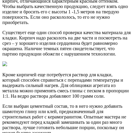
кирпич, отличающийся характерным красным оттенком.
Чтобы выбрать качественную продукцию, следует взять одно
изделие и бросить его с высоты 1 -1,5 метров на твердую
поверхность. Если оно раскололось, то его не нужно
приобретать.
Существует еще один способ проверки качества материала для
кладки. Кирпич надо расколоть на две части и посмотреть на
срез – у хорошего изделия сердцевина будет равномерно
окрашена. Наличие темных пятен свидетельствует, что
партию продукции обожгли с нарушением технологии.
Кроме кирпичей еще потребуется раствор для кладки,
который способен справиться с перепадами температуры и
выдержать сильный нагрев. Для облицовки агрегата из
металла можно применять смесь глины с песком в пропорции
1:1. На ведро раствора добавляют 100 грамм соли.
Если выбран цементный состав, то в него нужно добавить
шамотную глину или клей, предназначенный для
строительных работ с керамогранитом. Опытные мастера не
рекомендуют перед кладкой замешивать за один раз много
раствора, лучше готовить небольшие порции, поскольку он
может быстро засохнуть.