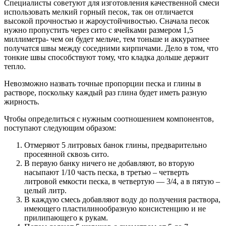
Специалисты советуют для изготовления качественной смеси
использовать мелкий горный песок, так он отличается
высокой прочностью и жароустойчивостью. Сначала песок
нужно пропустить через сито с ячейками размером 1,5
миллиметра- чем он будет мельче, тем тоньше и аккуратнее
получатся швы между соседними кирпичами. Дело в том, что
тонкие швы способствуют тому, что кладка дольше держит
тепло.
Невозможно назвать точные пропорции песка и глины в
растворе, поскольку каждый раз глина будет иметь разную
жирность.
Чтобы определиться с нужным соотношением компонентов,
поступают следующим образом:
Отмеряют 5 литровых банок глины, предварительно
просеянной сквозь сито.
В первую банку ничего не добавляют, во вторую
насыпают 1/10 часть песка, в третью – четверть
литровой емкости песка, в четвертую — 3/4, а в пятую –
целый литр.
В каждую смесь добавляют воду до получения раствора,
имеющего пластилинообразную консистенцию и не
прилипающего к рукам.