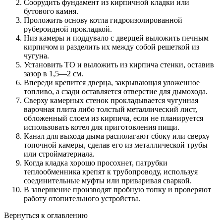
Соорудить фундамент из кирпичной кладки или
бутового камня.
Проложить основу котла гидроизолированной
рубероидной прокладкой.
Низ камеры и поддувало с дверцей выложить печным
кирпичом и разделить их между собой решеткой из
чугуна.
Установить ТО и выложить из кирпича стенки, оставив
зазор в 1,5—2 см.
Впереди крепится дверца, закрывающая уложенное
топливо, а сзади оставляется отверстие для дымохода.
Сверху камерных стенок прокладывается чугунная
варочная плита либо толстый металлический лист,
обложенный слоем из кирпича, если не планируется
использовать котел для приготовления пищи.
Канал для выхода дыма располагают сбоку или сверху
топочной камеры, сделав его из металлической трубы
или стройматериала.
Когда кладка хорошо просохнет, патрубки
теплообменника крепят к трубопроводу, используя
соединительные муфты или приваривая сваркой.
В завершение производят пробную топку и проверяют
работу отопительного устройства.
Вернуться к оглавлению