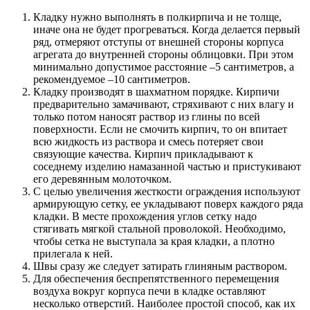
Кладку нужно выполнять в полкирпича и не толще,
иначе она не будет прогреваться. Когда делается первый
ряд, отмеряют отступы от внешней стороны корпуса
агрегата до внутренней стороны облицовки. При этом
минимально допустимое расстояние –5 сантиметров, а
рекомендуемое –10 сантиметров.
Кладку производят в шахматном порядке. Кирпичи
предварительно замачивают, стряхивают с них влагу и
только потом наносят раствор из глины по всей
поверхности. Если не смочить кирпич, то он впитает
всю жидкость из раствора и смесь потеряет свои
связующие качества. Кирпич прикладывают к
соседнему изделию намазанной частью и пристукивают
его деревянным молоточком.
С целью увеличения жесткости ограждения используют
армирующую сетку, ее укладывают поверх каждого ряда
кладки. В месте прохождения углов сетку надо
стягивать мягкой стальной проволокой. Необходимо,
чтобы сетка не выступала за края кладки, а плотно
прилегала к ней.
Швы сразу же следует затирать глиняным раствором.
Для обеспечения беспрепятственного перемещения
воздуха вокруг корпуса печи в кладке оставляют
несколько отверстий. Наиболее простой способ, как их