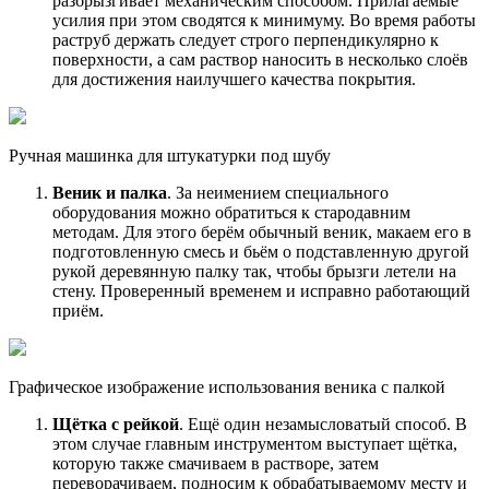
разбрызгивает механическим способом. Прилагаемые
усилия при этом сводятся к минимуму. Во время работы
раструб держать следует строго перпендикулярно к
поверхности, а сам раствор наносить в несколько слоёв
для достижения наилучшего качества покрытия.
Ручная машинка для штукатурки под шубу
Веник и палка
. За неимением специального
оборудования можно обратиться к стародавним
методам. Для этого берём обычный веник, макаем его в
подготовленную смесь и бьём о подставленную другой
рукой деревянную палку так, чтобы брызги летели на
стену. Проверенный временем и исправно работающий
приём.
Графическое изображение использования веника с палкой
Щётка с рейкой
. Ещё один незамысловатый способ. В
этом случае главным инструментом выступает щётка,
которую также смачиваем в растворе, затем
переворачиваем, подносим к обрабатываемому месту и