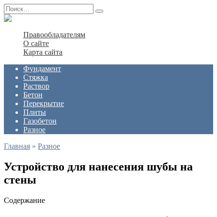
Перейти
Search
к
for:
содержанию
Правообладателям
О сайте
Карта сайта
Фундамент
Стяжка
Раствор
Бетон
Перекрытие
Плиты
Газобетон
Разное
Главная
»
Разное
Устройство для нанесения шубы на
стены
Содержание