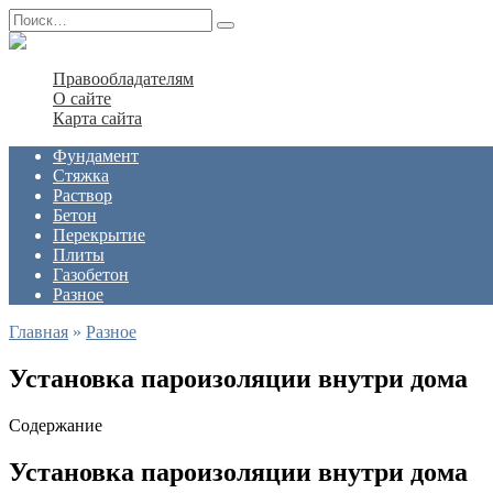
Перейти
Search
к
for:
содержанию
Правообладателям
О сайте
Карта сайта
Фундамент
Стяжка
Раствор
Бетон
Перекрытие
Плиты
Газобетон
Разное
Главная
»
Разное
Установка пароизоляции внутри дома
Содержание
Установка пароизоляции внутри дома