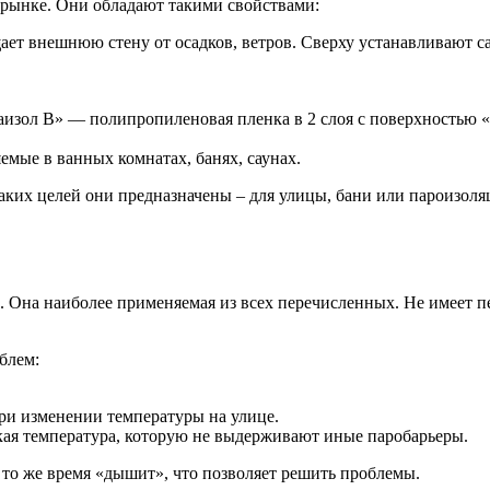
рынке. Они обладают такими свойствами:
ет внешнюю стену от осадков, ветров. Сверху устанавливают са
аизол В» — полипропиленовая пленка в 2 слоя с поверхностью «
мые в ванных комнатах, банях, саунах.
ких целей они предназначены – для улицы, бани или пароизоля
Она наиболее применяемая из всех перечисленных. Не имеет пер
блем:
ри изменении температуры на улице.
окая температура, которую не выдерживают иные паробарьеры.
 то же время «дышит», что позволяет решить проблемы.