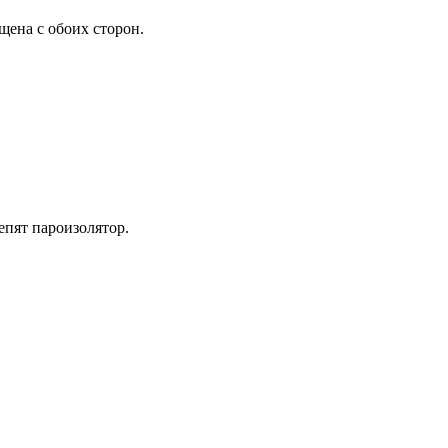
щена с обоих сторон.
епят пароизолятор.