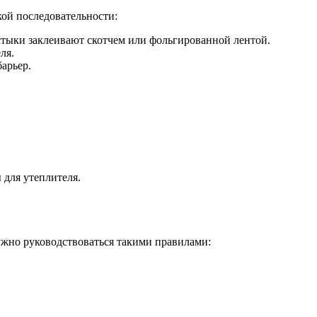
кой последовательности:
стыки заклеивают скотчем или фольгированной лентой.
ля.
арьер.
 для утеплителя.
ужно руководствоваться такими правилами: