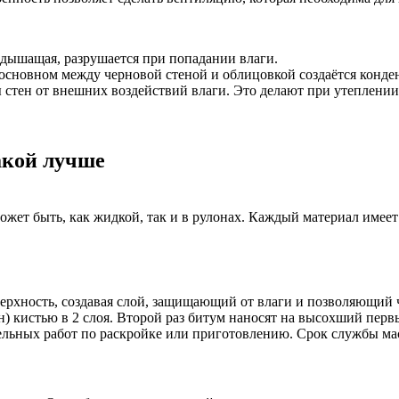
дышащая, разрушается при попадании влаги.
сновном между черновой стеной и облицовкой создаётся конден
тен от внешних воздействий влаги. Это делают при утеплении 
акой лучше
ет быть, как жидкой, так и в рулонах. Каждый материал имеет 
верхность, создавая слой, защищающий от влаги и позволяющий
н) кистью в 2 слоя. Второй раз битум наносят на высохший перв
ельных работ по раскройке или приготовлению. Срок службы мас