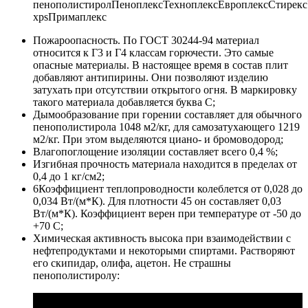
пенополистиролПеноплексТехноплексЕвроплексСтирекс
xpsПримаплекс
Пожароопасность. По ГОСТ 30244-94 материал
относится к Г3 и Г4 классам горючести. Это самые
опасные материалы. В настоящее время в состав плит
добавляют антипирины. Они позволяют изделию
затухать при отсутствии открытого огня. В маркировку
такого материала добавляется буква С;
Дымообразование при горении составляет для обычного
пенополистирола 1048 м2/кг, для самозатухающего 1219
м2/кг. При этом выделяются циано- и бромоводород;
Влагопоглощение изоляции составляет всего 0,4 %;
Изгибная прочность материала находится в пределах от
0,4 до 1 кг/см2;
6Коэффициент теплопроводности колеблется от 0,028 до
0,034 Вт/(м*К). Для плотности 45 он составляет 0,03
Вт/(м*К). Коэффициент верен при температуре от -50 до
+70 С;
Химическая активность высока при взаимодействии с
нефтепродуктами и некоторыми спиртами. Растворяют
его скипидар, олифа, ацетон. Не страшны
пенополистиролу: