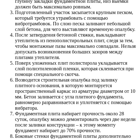
глубину закладки фундаментной плиты, низ выемки
должен быть максимально ровным.
Подготовленный участок засыпается крупным песком,
который требуется утрамбовать с помощью
вибротрамбовок. По слою песка заливают небольшой
слой бетона, для чего выставляют временную опалубку.
После затвердения бетонной стяжки, выкладывают
утеплитель из пенополистирольных плит, следя за тем,
чтобы монтажные пазы максимально совпадали. Нельзя
допускать возникновения больших зазоров между
плитами утеплителя.
Поверх уложенных плит полистирола укладывается
слой полиэтиленовой пленки, которая склеивается при
помощи специального скотча.
Возводится строительная опалубка под заливку
плитного основания, в которую монтируется
пространственный каркас из арматуры диаметром от 10
мм. Бетон заливается с угла плитного фундамента,
равномерно разравнивается и уплотняется с помощью
вибратора.
Фундаментная плита набирает прочность около 28
суток, опалубку можно демонтировать через две недели
после заливки конструкции – к этому моменту
фундамент набирает до 70% прочности.
Боковые стенки фундаментной плиты дополнительно