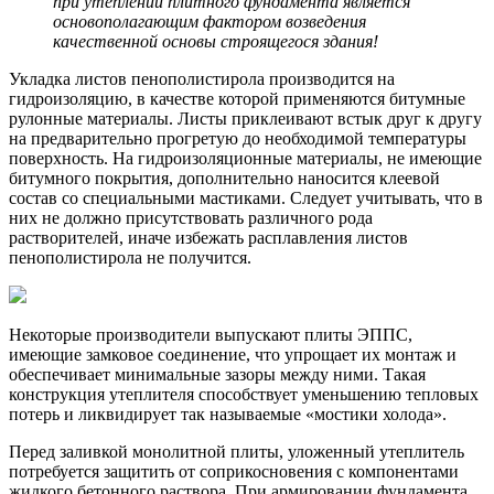
при утеплении плитного фундамента является
основополагающим фактором возведения
качественной основы строящегося здания!
Укладка листов пенополистирола производится на
гидроизоляцию, в качестве которой применяются битумные
рулонные материалы. Листы приклеивают встык друг к другу
на предварительно прогретую до необходимой температуры
поверхность. На гидроизоляционные материалы, не имеющие
битумного покрытия, дополнительно наносится клеевой
состав со специальными мастиками. Следует учитывать, что в
них не должно присутствовать различного рода
растворителей, иначе избежать расплавления листов
пенополистирола не получится.
Некоторые производители выпускают плиты ЭППС,
имеющие замковое соединение, что упрощает их монтаж и
обеспечивает минимальные зазоры между ними. Такая
конструкция утеплителя способствует уменьшению тепловых
потерь и ликвидирует так называемые «мостики холода».
Перед заливкой монолитной плиты, уложенный утеплитель
потребуется защитить от соприкосновения с компонентами
жидкого бетонного раствора. При армировании фундамента