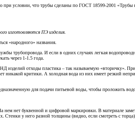
о при условии, что трубы сделаны по ГОСТ 18599-2001 «Трубы 
рого изготовляются ПЭ изделия.
ся «народного» названия.
лужбы трубопровода. И если в одних случаях легкая водопровод
ать через 1-1.5 года.
НД изделий отходы пластика – так называемую «вторичку». Прич
т никакой критики. А холодная вода из них имеет резкий непри
дназначенную для подачи питьевой воды, чтобы проложить водо
На нем нет буквенной и цифровой маркировки. В материале зам
. Стенки у него разной толщины (видно, если смотреть с торца)