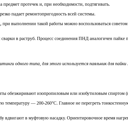
 предмет протечек и, при необходимости, подтягивать.
езко падает ремонтопригодность всей системы.
од, при выполнении такой работы можно воспользоваться совето
 сварки в раструб. Процесс соединения ПНД аналогичен пайке 
инги одного типа, для этого используется паяльник для пайки
енты обезжиривают изопропиловым или изобутиловым спиртом (п
ю температуру — 200-260°С. Главное не перегреть тонкостенную
убу вдвигают в муфтовую насадку. Ориентировочное время нагре