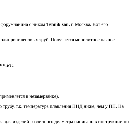
м форумчанина с ником
Tehnik-san,
г. Москва
.
Вот его
полипропиленовых труб. Получается монолитное паяное
 PP-RC.
рименяется в незамерзайке).
 трубу, т.к. температура плавления ПНД ниже, чем у ПП. На
ва для изделий различного диаметра написано в инструкции по