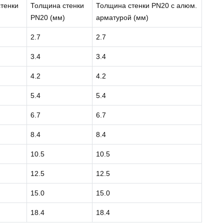
тенки
Толщина стенки
Толщина стенки PN20 с алюм.
PN20 (мм)
арматурой (мм)
2.7
2.7
3.4
3.4
4.2
4.2
5.4
5.4
6.7
6.7
8.4
8.4
10.5
10.5
12.5
12.5
15.0
15.0
18.4
18.4