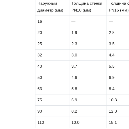
Наружный
Толщина стенки
Толщина с
диаметр (мм)
PN10 (мм)
PN16 (мм)
16
—
—
20
1.9
2.8
25
2.3
3.5
32
3.0
4.4
40
3.7
5.5
50
4.6
6.9
63
5.8
8.4
75
6.9
10.3
90
8.2
12.3
110
10.0
15.1