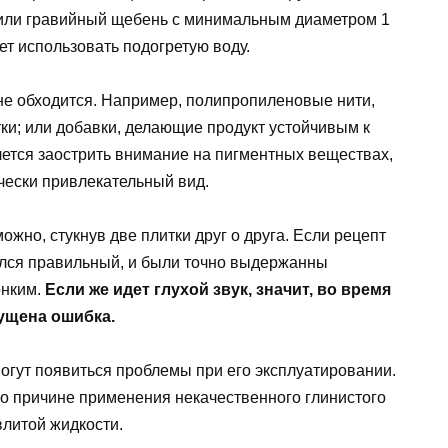
или гравийный щебень с минимальным диаметром 1
ет использовать подогретую воду.
не обходится. Например, полипропиленовые нити,
и; или добавки, делающие продукт устойчивым к
чется заострить внимание на пигментных веществах,
чески привлекательный вид.
жно, стукнув две плитки друг о друга. Если рецепт
ался правильный, и были точно выдержанны
онким.
Если же идет глухой звук, значит, во время
ущена ошибка.
могут появиться проблемы при его эксплуатировании.
по причине применения некачественного глинистого
влитой жидкости.