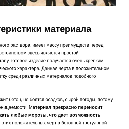
теристики материала
нного раствора, имеет массу преимуществ перед
стоинством здесь является простой
аву, готовое изделие получается очень крепким,
еского характера. Данная черта в положительном
тку среди различных материалов подобного
жит бетон, не боятся осадков, сырой погоды, потому
оницаемости. М
атериал прекрасно переносит
жать любые морозы, что дает возможность
 этих положительных черт в бетонной тротуарной