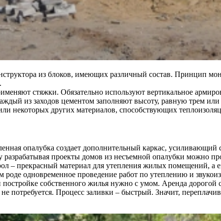
онструктора из блоков, имеющих различный состав. Принцип м
.
меняют стяжки. Обязательно используют вертикальное армиров
каждый из заходов цементом заполняют высоту, равную трем или
или некоторых других материалов, способствующих теплоизоля
ленная опалубка создает дополнительный каркас, усиливающий 
у разрабатывая проекты домов из несъемной опалубки можно пр
л – прекрасный материал для утепления жилых помещений, а ег
ем роде одновременное проведение работ по утеплению и звукои
и постройке собственного жилья нужно с умом. Аренда дорогой 
не потребуется. Процесс заливки – быстрый. Значит, переплачив