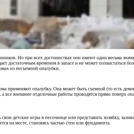
иков. Но при всех достоинствах они имеют один весьма значит
дает достаточным временем в запасе и не может похвастаться бо
омах из несъемной опалубки.
ома применяют опалубку. Она может быть съемной (то есть демо
а, а все внешние отделочные работы проводятся прямо поверх оп
ь свои детские игры в песочнице или представить хозяйку, зали
тся на месте, становясь частью стен или фундамента.