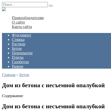
Перейти
Search
к
for:
содержанию
Правообладателям
О сайте
Карта сайта
Фундамент
Стяжка
Раствор
Бетон
Перекрытие
Плиты
Газобетон
Разное
Главная
»
Бетон
Дом из бетона с несъемной опалубкой
Содержание
Дом из бетона с несъемной опалубкой