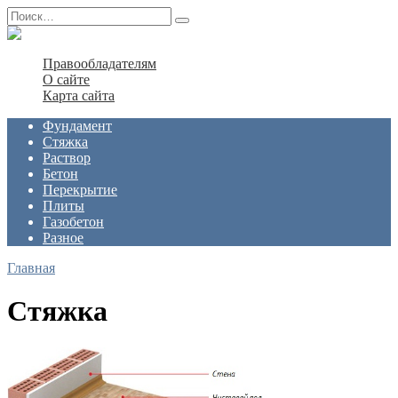
Перейти
Search
к
for:
содержанию
Правообладателям
О сайте
Карта сайта
Фундамент
Стяжка
Раствор
Бетон
Перекрытие
Плиты
Газобетон
Разное
Главная
Стяжка