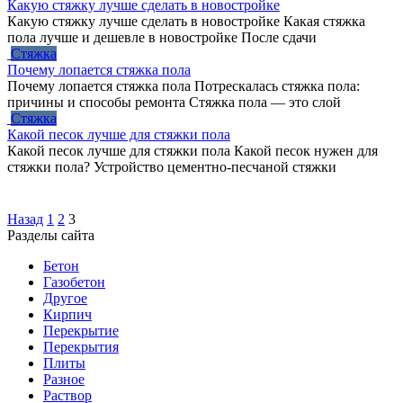
Какую стяжку лучше сделать в новостройке
Какую стяжку лучше сделать в новостройке Какая стяжка
пола лучше и дешевле в новостройке После сдачи
Стяжка
Почему лопается стяжка пола
Почему лопается стяжка пола Потрескалась стяжка пола:
причины и способы ремонта Стяжка пола — это слой
Стяжка
Какой песок лучше для стяжки пола
Какой песок лучше для стяжки пола Какой песок нужен для
стяжки пола? Устройство цементно-песчаной стяжки
Пагинация
Назад
1
2
3
записей
Разделы сайта
Бетон
Газобетон
Другое
Кирпич
Перекрытие
Перекрытия
Плиты
Разное
Раствор