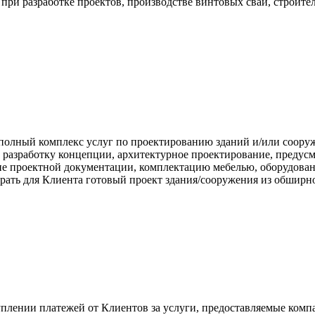
ри разработке проектов, производстве винтовых свай, строител
полный комплекс услуг по проектированию зданий и/или соору
ет разработку концепции, архитектурное проектирование, пред
ание проектной документации, комплектацию мебелью, оборудов
ать для Клиента готовый проект здания/сооружения из обширно
плении платежей от Клиентов за услуги, предоставляемые комп