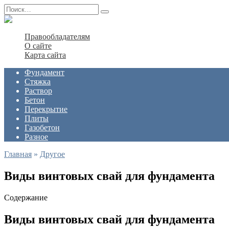
Перейти
Search
к
for:
содержанию
Правообладателям
О сайте
Карта сайта
Фундамент
Стяжка
Раствор
Бетон
Перекрытие
Плиты
Газобетон
Разное
Главная
»
Другое
Виды винтовых свай для фундамента
Содержание
Виды винтовых свай для фундамента