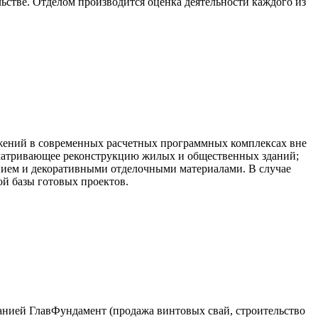
ьстве. Отделом производится оценка деятельности каждого из
жений в современных расчетных программных комплексах вне
усматривающее реконструкцию жилых и общественных зданий;
анием и декоративными отделочными материалами. В случае
й базы готовых проектов.
анией ГлавФундамент (продажа винтовых свай, строительство